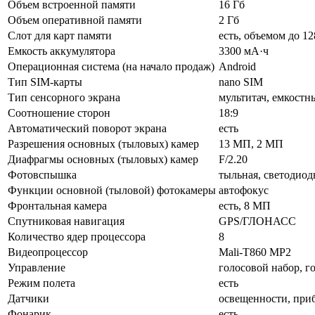
Объем встроенной памяти
16 Гб
Объем оперативной памяти
2 Гб
Слот для карт памяти
есть, объемом до 1
Емкость аккумулятора
3300 мА·ч
Операционная система (на начало продаж)
Android
Тип SIM-карты
nano SIM
Тип сенсорного экрана
мультитач, емкостн
Соотношение сторон
18:9
Автоматический поворот экрана
есть
Разрешения основных (тыловых) камер
13 МП, 2 МП
Диафрагмы основных (тыловых) камер
F/2.20
Фотовспышка
тыльная, светодиод
Функции основной (тыловой) фотокамеры
автофокус
Фронтальная камера
есть, 8 МП
Спутниковая навигация
GPS/ГЛОНАСС
Количество ядер процессора
8
Видеопроцессор
Mali-T860 MP2
Управление
голосовой набор, г
Режим полета
есть
Датчики
освещенности, приб
Фонарик
есть