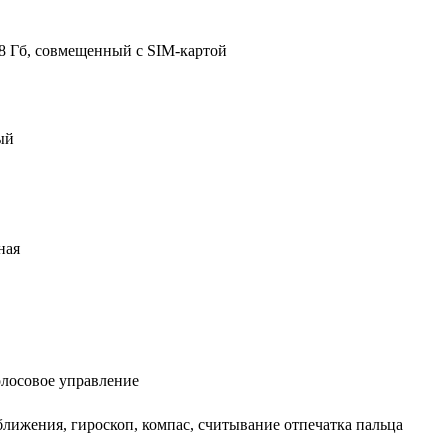
28 Гб, совмещенный с SIM-картой
ый
ная
олосовое управление
лижения, гироскоп, компас, считывание отпечатка пальца