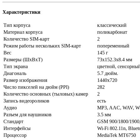
Характеристики
Тип корпуса
классический
Материал корпуса
поликарбонат
Количество SIM-карт
2
Режим работы нескольких SIM-карт
попеременный
Вес
145 г
Размеры (ШxВxТ)
73x152.3x8.4 мм
Тип экрана
цветной, сенсорны
Диагональ
5.7 дюйм.
Размер изображения
1440x720
Число пикселей на дюйм (PPI)
282
Количество основных (тыловых) камер
2
Запись видеороликов
есть
Аудио
MP3, AAC, WAV, 
Разъем для наушников
3.5 мм
Стандарт
GSM 900/1800/1900
Интерфейсы
Wi-Fi 802.11n, Bluet
Процессор
MediaTek MT6750