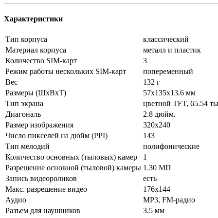
Характеристики
Тип корпуса
классический
Материал корпуса
металл и пластик
Количество SIM-карт
3
Режим работы нескольких SIM-карт
попеременный
Вес
132 г
Размеры (ШxВxТ)
57x135x13.6 мм
Тип экрана
цветной TFT, 65.54 т
Диагональ
2.8 дюйм.
Размер изображения
320x240
Число пикселей на дюйм (PPI)
143
Тип мелодий
полифонические
Количество основных (тыловых) камер
1
Разрешение основной (тыловой) камеры
1.30 МП
Запись видеороликов
есть
Макс. разрешение видео
176x144
Аудио
MP3, FM-радио
Разъем для наушников
3.5 мм