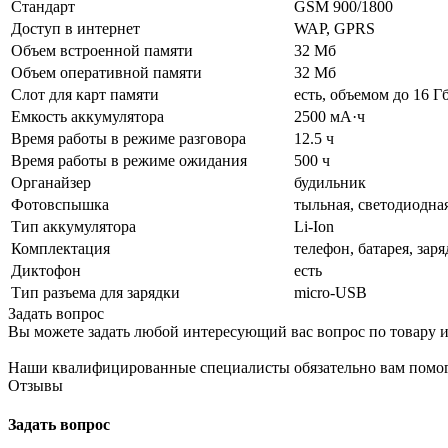
Стандарт
GSM 900/1800
Доступ в интернет
WAP, GPRS
Объем встроенной памяти
32 Мб
Объем оперативной памяти
32 Мб
Слот для карт памяти
есть, объемом до 16 Г
Емкость аккумулятора
2500 мА·ч
Время работы в режиме разговора
12.5 ч
Время работы в режиме ожидания
500 ч
Органайзер
будильник
Фотовспышка
тыльная, светодиодна
Тип аккумулятора
Li-Ion
Комплектация
телефон, батарея, зар
Диктофон
есть
Тип разъема для зарядки
micro-USB
Задать вопрос
Вы можете задать любой интересующий вас вопрос по товару и
Наши квалифицированные специалисты обязательно вам помог
Отзывы
Задать вопрос