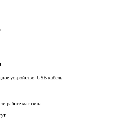
б
я
ядное устройство, USB кабель
ли работе магазина.
ут.