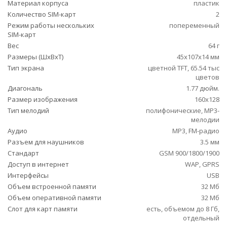
Материал корпуса
пластик
Количество SIM-карт
2
Режим работы нескольких
попеременный
SIM-карт
Вес
64 г
Размеры (ШxВxТ)
45x107x14 мм
Тип экрана
цветной TFT, 65.54 тыс
цветов
Диагональ
1.77 дюйм.
Размер изображения
160x128
Тип мелодий
полифонические, MP3-
мелодии
Аудио
MP3, FM-радио
Разъем для наушников
3.5 мм
Стандарт
GSM 900/1800/1900
Доступ в интернет
WAP, GPRS
Интерфейсы
USB
Объем встроенной памяти
32 Мб
Объем оперативной памяти
32 Мб
Слот для карт памяти
есть, объемом до 8 Гб,
отдельный