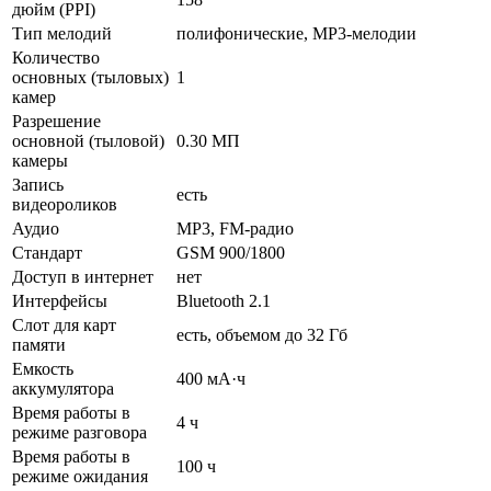
дюйм (PPI)
Тип мелодий
полифонические, MP3-мелодии
Количество
основных (тыловых)
1
камер
Разрешение
основной (тыловой)
0.30 МП
камеры
Запись
есть
видеороликов
Аудио
MP3, FM-радио
Стандарт
GSM 900/1800
Доступ в интернет
нет
Интерфейсы
Bluetooth 2.1
Слот для карт
есть, объемом до 32 Гб
памяти
Емкость
400 мА·ч
аккумулятора
Время работы в
4 ч
режиме разговора
Время работы в
100 ч
режиме ожидания