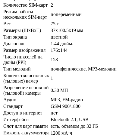
Количество SIM-карт
2
Режим работы
попеременный
нескольких SIM-карт
Вес
75 г
Размеры (ШxВxТ)
37x100.5x19 мм
Тип экрана
цветной
Диагональ
1.44 дюйм.
Размер изображения
176x144
Число пикселей на
158
дюйм (PPI)
Тип мелодий
полифонические, MP3-мелодии
Количество основных
1
(тыловых) камер
Разрешение основной
0.30 МП
(тыловой) камеры
Аудио
MP3, FM-радио
Стандарт
GSM 900/1800
Доступ в интернет
нет
Интерфейсы
Bluetooth 2.1, USB
Слот для карт памяти
есть, объемом до 32 ГБ
Емкость аккумулятора
1200 мА⋅ч