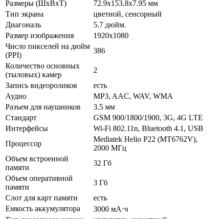
Размеры (ШxВxТ)
72.9x153.8x7.95 мм
Тип экрана
цветной, сенсорный
Диагональ
5.7 дюйм.
Размер изображения
1920x1080
Число пикселей на дюйм
386
(PPI)
Количество основных
2
(тыловых) камер
Запись видеороликов
есть
Аудио
MP3, AAC, WAV, WMA
Разъем для наушников
3.5 мм
Стандарт
GSM 900/1800/1900, 3G, 4G LTE
Интерфейсы
Wi-Fi 802.11n, Bluetooth 4.1, USB
Mediatek Helio P22 (MT6762V),
Процессор
2000 МГц
Объем встроенной
32 Гб
памяти
Объем оперативной
3 Гб
памяти
Слот для карт памяти
есть
Емкость аккумулятора
3000 мА⋅ч