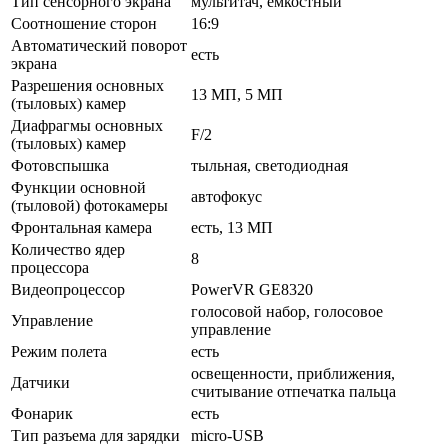
Тип сенсорного экрана
мультитач, емкостный
Соотношение сторон
16:9
Автоматический поворот
есть
экрана
Разрешения основных
13 МП, 5 МП
(тыловых) камер
Диафрагмы основных
F/2
(тыловых) камер
Фотовспышка
тыльная, светодиодная
Функции основной
автофокус
(тыловой) фотокамеры
Фронтальная камера
есть, 13 МП
Количество ядер
8
процессора
Видеопроцессор
PowerVR GE8320
голосовой набор, голосовое
Управление
управление
Режим полета
есть
освещенности, приближения,
Датчики
считывание отпечатка пальца
Фонарик
есть
Тип разъема для зарядки
micro-USB