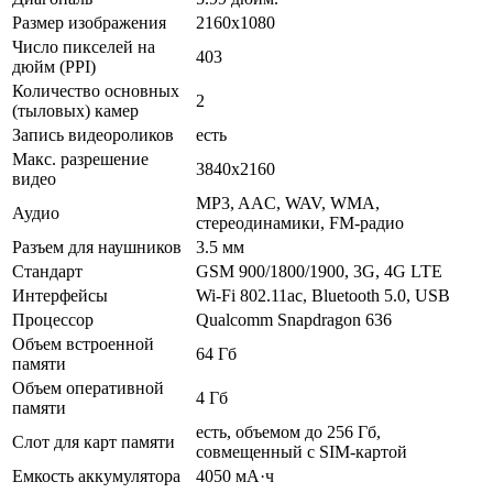
Размер изображения
2160x1080
Число пикселей на
403
дюйм (PPI)
Количество основных
2
(тыловых) камер
Запись видеороликов
есть
Макс. разрешение
3840x2160
видео
MP3, AAC, WAV, WMA,
Аудио
стереодинамики, FM-радио
Разъем для наушников
3.5 мм
Стандарт
GSM 900/1800/1900, 3G, 4G LTE
Интерфейсы
Wi-Fi 802.11ac, Bluetooth 5.0, USB
Процессор
Qualcomm Snapdragon 636
Объем встроенной
64 Гб
памяти
Объем оперативной
4 Гб
памяти
есть, объемом до 256 Гб,
Слот для карт памяти
совмещенный с SIM-картой
Емкость аккумулятора
4050 мА·ч