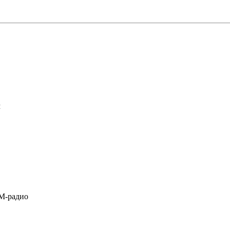
м
M-радио