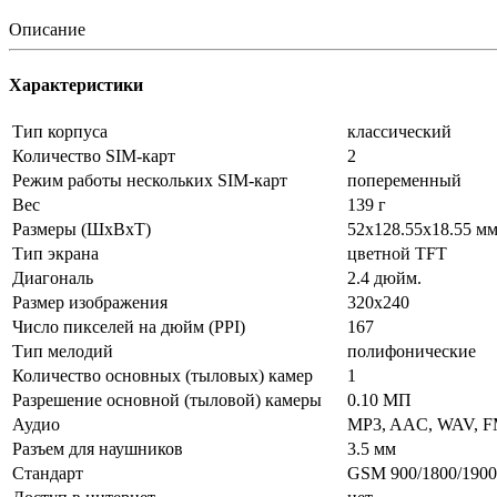
Описание
Характеристики
Тип корпуса
классический
Количество SIM-карт
2
Режим работы нескольких SIM-карт
попеременный
Вес
139 г
Размеры (ШxВxТ)
52x128.55x18.55 м
Тип экрана
цветной TFT
Диагональ
2.4 дюйм.
Размер изображения
320x240
Число пикселей на дюйм (PPI)
167
Тип мелодий
полифонические
Количество основных (тыловых) камер
1
Разрешение основной (тыловой) камеры
0.10 МП
Аудио
MP3, AAC, WAV, F
Разъем для наушников
3.5 мм
Стандарт
GSM 900/1800/1900