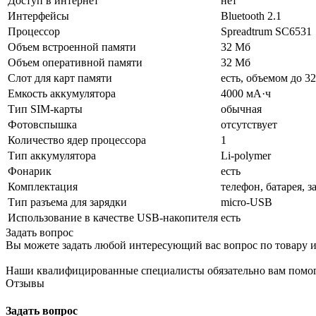
Доступ в интернет
нет
Интерфейсы
Bluetooth 2.1
Процессор
Spreadtrum SC6531
Объем встроенной памяти
32 Мб
Объем оперативной памяти
32 Мб
Слот для карт памяти
есть, объемом до 3
Емкость аккумулятора
4000 мА·ч
Тип SIM-карты
обычная
Фотовспышка
отсутствует
Количество ядер процессора
1
Тип аккумулятора
Li-polymer
Фонарик
есть
Комплектация
телефон, батарея, 
Тип разъема для зарядки
micro-USB
Использование в качестве USB-накопителя
есть
Задать вопрос
Вы можете задать любой интересующий вас вопрос по товару и
Наши квалифицированные специалисты обязательно вам помог
Отзывы
Задать вопрос