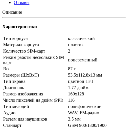
Отзывы
Описание
Характеристики
Тип корпуса
классический
Материал корпуса
пластик
Количество SIM-карт
2
Режим работы нескольких SIM-
попеременный
карт
Вес
87 г
Размеры (ШxВxТ)
53.5x112.8x13 мм
Тип экрана
цветной TFT
Диагональ
1.77 дюйм.
Размер изображения
160x128
Число пикселей на дюйм (PPI)
116
Тип мелодий
полифонические
Аудио
WAV, FM-радио
Разъем для наушников
3.5 мм
Стандарт
GSM 900/1800/1900