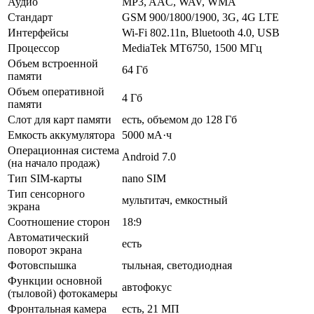
Аудио
MP3, AAC, WAV, WMA
Стандарт
GSM 900/1800/1900, 3G, 4G LTE
Интерфейсы
Wi-Fi 802.11n, Bluetooth 4.0, USB
Процессор
MediaTek MT6750, 1500 МГц
Объем встроенной
64 Гб
памяти
Объем оперативной
4 Гб
памяти
Слот для карт памяти
есть, объемом до 128 Гб
Емкость аккумулятора
5000 мА·ч
Операционная система
Android 7.0
(на начало продаж)
Тип SIM-карты
nano SIM
Тип сенсорного
мультитач, емкостный
экрана
Соотношение сторон
18:9
Автоматический
есть
поворот экрана
Фотовспышка
тыльная, светодиодная
Функции основной
автофокус
(тыловой) фотокамеры
Фронтальная камера
есть, 21 МП