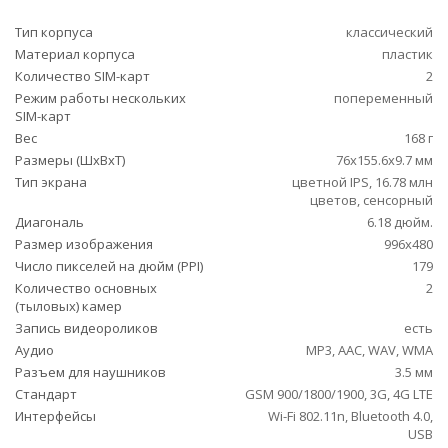
Тип корпуса
классический
Материал корпуса
пластик
Количество SIM-карт
2
Режим работы нескольких
попеременный
SIM-карт
Вес
168 г
Размеры (ШxВxТ)
76x155.6x9.7 мм
Тип экрана
цветной IPS, 16.78 млн
цветов, сенсорный
Диагональ
6.18 дюйм.
Размер изображения
996x480
Число пикселей на дюйм (PPI)
179
Количество основных
2
(тыловых) камер
Запись видеороликов
есть
Аудио
MP3, AAC, WAV, WMA
Разъем для наушников
3.5 мм
Стандарт
GSM 900/1800/1900, 3G, 4G LTE
Интерфейсы
Wi-Fi 802.11n, Bluetooth 4.0,
USB