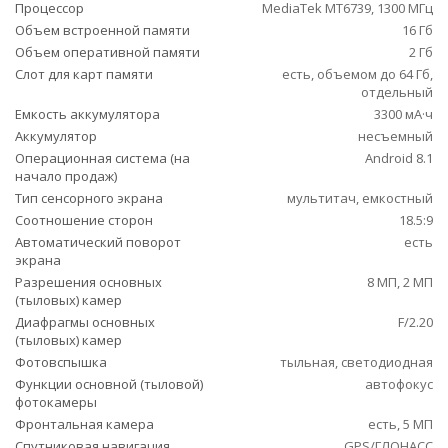
Процессор
MediaTek MT6739, 1300 МГц
Объем встроенной памяти
16 Гб
Объем оперативной памяти
2 Гб
Слот для карт памяти
есть, объемом до 64 Гб,
отдельный
Емкость аккумулятора
3300 мА·ч
Аккумулятор
несъемный
Операционная система (на
Android 8.1
начало продаж)
Тип сенсорного экрана
мультитач, емкостный
Соотношение сторон
18.5:9
Автоматический поворот
есть
экрана
Разрешения основных
8 МП, 2 МП
(тыловых) камер
Диафрагмы основных
F/2.20
(тыловых) камер
Фотовспышка
тыльная, светодиодная
Функции основной (тыловой)
автофокус
фотокамеры
Фронтальная камера
есть, 5 МП
Спутниковая навигация
GPS/ГЛОНАСС