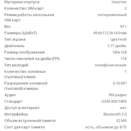
Материал корпуса
пластик
Количество SIM-карт
2
Режим работы нескольких
попеременный
SIM-карт
Вес
97 г
Размеры (ШxВxТ)
49.6x112.9x14.9 мм
Тип экрана
цветной
Диагональ
1.77 дюйм.
Размер изображения
160x128
Число пикселей на дюйм (PPI)
116
Тип мелодий
полифонические
Количество основных
1
(тыловых) камер
Разрешение основной
0.10 МП
(тыловой) камеры
Аудио
FM-радио
Стандарт
GSM 900/1800
Доступ в интернет
нет
Интерфейсы
Bluetooth 2.0
Объем встроенной памяти
32 Мб
Слот для карт памяти
есть, объемом до 8 Гб