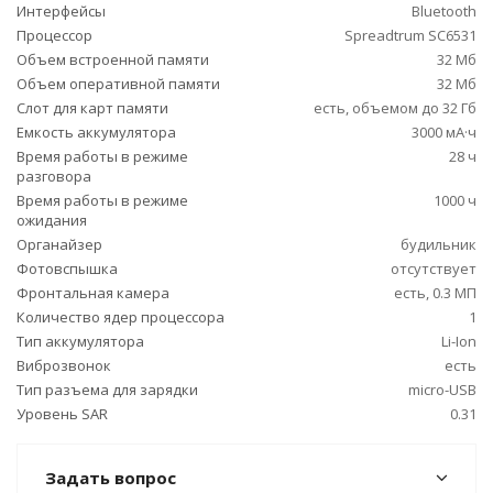
Интерфейсы
Bluetooth
Процессор
Spreadtrum SC6531
Объем встроенной памяти
32 Мб
Объем оперативной памяти
32 Мб
Слот для карт памяти
есть, объемом до 32 Гб
Емкость аккумулятора
3000 мА·ч
Время работы в режиме
28 ч
разговора
Время работы в режиме
1000 ч
ожидания
Органайзер
будильник
Фотовспышка
отсутствует
Фронтальная камера
есть, 0.3 МП
Количество ядер процессора
1
Тип аккумулятора
Li-Ion
Виброзвонок
есть
Тип разъема для зарядки
micro-USB
Уровень SAR
0.31
Задать вопрос