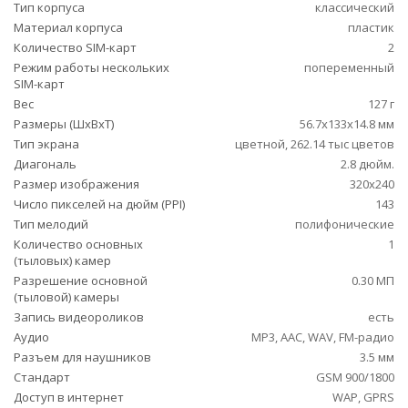
Тип корпуса
классический
Материал корпуса
пластик
Количество SIM-карт
2
Режим работы нескольких
попеременный
SIM-карт
Вес
127 г
Размеры (ШxВxТ)
56.7x133x14.8 мм
Тип экрана
цветной, 262.14 тыс цветов
Диагональ
2.8 дюйм.
Размер изображения
320x240
Число пикселей на дюйм (PPI)
143
Тип мелодий
полифонические
Количество основных
1
(тыловых) камер
Разрешение основной
0.30 МП
(тыловой) камеры
Запись видеороликов
есть
Аудио
MP3, AAC, WAV, FM-радио
Разъем для наушников
3.5 мм
Стандарт
GSM 900/1800
Доступ в интернет
WAP, GPRS