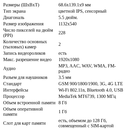
Размеры (ШxВxТ)
68.6x139.1x9 мм
Тип экрана
цветной IPS, сенсорный
Диагональ
5.5 дюйм.
Размер изображения
1132x540
Число пикселей на дюйм
228
(PPI)
Количество основных
2
(тыловых) камер
Запись видеороликов
есть
Макс. разрешение видео
1920x1080
MP3, AAC, WAV, WMA, FM-
Аудио
радио
Разъем для наушников
3.5 мм
Стандарт
GSM 900/1800/1900, 3G, 4G LTE
Интерфейсы
Wi-Fi 802.11n, Bluetooth 4.0, USB
Процессор
MediaTek MT6739, 1300 МГц
Объем встроенной памяти
8 Гб
Объем оперативной
1 Гб
памяти
есть, объемом до 128 Гб,
Слот для карт памяти
совмещенный с SIM-картой