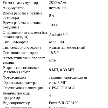
Емкость аккумулятора
2850 мА·ч
Аккумулятор
несъемный
Время работы в режиме
8 ч
разговора
Время работы в режиме
100 ч
ожидания
Операционная система (на
Android 8.0
начало продаж)
Тип SIM-карты
nano SIM
Тип сенсорного экрана
мультитач, емкостный
Соотношение сторон
18.5:9
Автоматический поворот
есть
экрана
Разрешения основных
8 МП, 0.30 МП
(тыловых) камер
Фотовспышка
тыльная, светодиодная
Фронтальная камера
есть, 8 МП
Спутниковая навигация
GPS/ГЛОНАСС
Количество ядер
4
процессора
Видеопроцессор
PowerVR GE8100