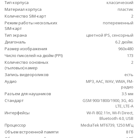
Тип корпуса
классический
Материал корпуса
пластик
Количество SIM-карт
2
Режим работы нескольких
попеременный
SIM-карт
Тип экрана
цветной IPS, сенсорный
Диагональ
6.2 дюйм.
Размер изображения
960x480
Число пикселей на дюйм (PPI)
173
Количество основных
2
(тыловых) камер
Запись видеороликов
есть
Аудио
MP3, AAC, WAV, WMA, FM-
радио
Разъем для наушников
3.5 мм
Стандарт
GSM 900/1800/1900, 3G, 4G
LTE, LTE-A
Интерфейсы
Wi-Fi 802.11n, Wi-Fi Direct,
Bluetooth 4.0, USB
Процессор
MediaTek MT6739, 1250 МГц
Объем встроенной памяти
8 Гб