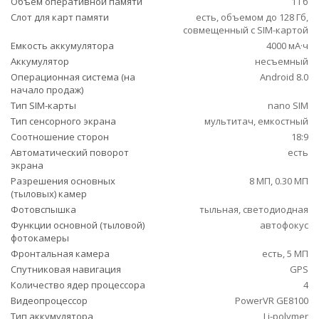
Объем оперативной памяти
1 Гб
Слот для карт памяти
есть, объемом до 128 Гб,
совмещенный с SIM-картой
Емкость аккумулятора
4000 мА·ч
Аккумулятор
несъемный
Операционная система (на
Android 8.0
начало продаж)
Тип SIM-карты
nano SIM
Тип сенсорного экрана
мультитач, емкостный
Соотношение сторон
18:9
Автоматический поворот
есть
экрана
Разрешения основных
8 МП, 0.30 МП
(тыловых) камер
Фотовспышка
тыльная, светодиодная
Функции основной (тыловой)
автофокус
фотокамеры
Фронтальная камера
есть, 5 МП
Спутниковая навигация
GPS
Количество ядер процессора
4
Видеопроцессор
PowerVR GE8100
Тип аккумулятора
Li-polymer