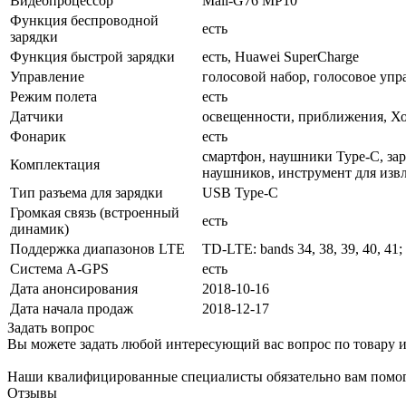
Видеопроцессор
Mali-G76 MP10
Функция беспроводной
есть
зарядки
Функция быстрой зарядки
есть, Huawei SuperCharge
Управление
голосовой набор, голосовое упр
Режим полета
есть
Датчики
освещенности, приближения, Хол
Фонарик
есть
смартфон, наушники Type-C, зар
Комплектация
наушников, инструмент для изв
Тип разъема для зарядки
USB Type-C
Громкая связь (встроенный
есть
динамик)
Поддержка диапазонов LTE
TD-LTE: bands 34, 38, 39, 40, 41; 
Cистема A-GPS
есть
Дата анонсирования
2018-10-16
Дата начала продаж
2018-12-17
Задать вопрос
Вы можете задать любой интересующий вас вопрос по товару и
Наши квалифицированные специалисты обязательно вам помог
Отзывы