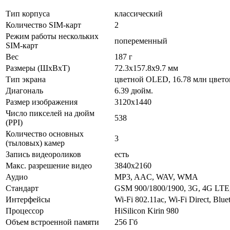
Тип корпуса
классический
Количество SIM-карт
2
Режим работы нескольких
попеременный
SIM-карт
Вес
187 г
Размеры (ШxВxТ)
72.3x157.8x9.7 мм
Тип экрана
цветной OLED, 16.78 млн цвето
Диагональ
6.39 дюйм.
Размер изображения
3120x1440
Число пикселей на дюйм
538
(PPI)
Количество основных
3
(тыловых) камер
Запись видеороликов
есть
Макс. разрешение видео
3840x2160
Аудио
MP3, AAC, WAV, WMA
Стандарт
GSM 900/1800/1900, 3G, 4G LTE,
Интерфейсы
Wi-Fi 802.11ac, Wi-Fi Direct, Bl
Процессор
HiSilicon Kirin 980
Объем встроенной памяти
256 Гб