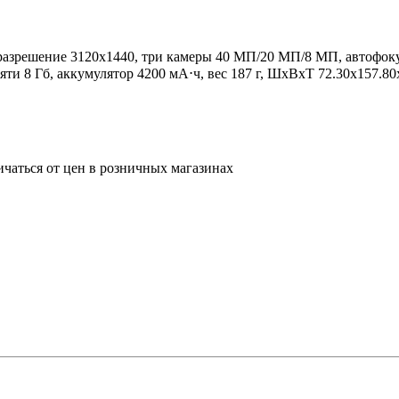
, разрешение 3120x1440, три камеры 40 МП/20 МП/8 МП, автофоку
ти 8 Гб, аккумулятор 4200 мА⋅ч, вес 187 г, ШxВxТ 72.30x157.80
ичаться от цен в розничных магазинах