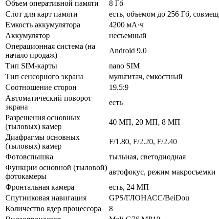
Объем оперативной памяти
8 Гб
Слот для карт памяти
есть, объемом до 256 Гб, совме
Емкость аккумулятора
4200 мА·ч
Аккумулятор
несъемный
Операционная система (на
Android 9.0
начало продаж)
Тип SIM-карты
nano SIM
Тип сенсорного экрана
мультитач, емкостный
Соотношение сторон
19.5:9
Автоматический поворот
есть
экрана
Разрешения основных
40 МП, 20 МП, 8 МП
(тыловых) камер
Диафрагмы основных
F/1.80, F/2.20, F/2.40
(тыловых) камер
Фотовспышка
тыльная, светодиодная
Функции основной (тыловой)
автофокус, режим макросъемки
фотокамеры
Фронтальная камера
есть, 24 МП
Спутниковая навигация
GPS/ГЛОНАСС/BeiDou
Количество ядер процессора
8