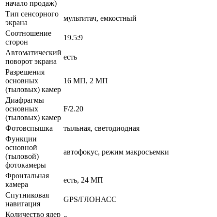
начало продаж)
Тип сенсорного
мультитач, емкостный
экрана
Соотношение
19.5:9
сторон
Автоматический
есть
поворот экрана
Разрешения
основных
16 МП, 2 МП
(тыловых) камер
Диафрагмы
основных
F/2.20
(тыловых) камер
Фотовспышка
тыльная, светодиодная
Функции
основной
автофокус, режим макросъемки
(тыловой)
фотокамеры
Фронтальная
есть, 24 МП
камера
Спутниковая
GPS/ГЛОНАСС
навигация
Количество ядер