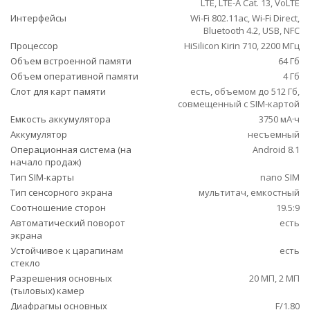
LTE, LTE-A Cat. 13, VoLTE
Интерфейсы
Wi-Fi 802.11ac, Wi-Fi Direct,
Bluetooth 4.2, USB, NFC
Процессор
HiSilicon Kirin 710, 2200 МГц
Объем встроенной памяти
64 Гб
Объем оперативной памяти
4 Гб
Слот для карт памяти
есть, объемом до 512 Гб,
совмещенный с SIM-картой
Емкость аккумулятора
3750 мА·ч
Аккумулятор
несъемный
Операционная система (на
Android 8.1
начало продаж)
Тип SIM-карты
nano SIM
Тип сенсорного экрана
мультитач, емкостный
Соотношение сторон
19.5:9
Автоматический поворот
есть
экрана
Устойчивое к царапинам
есть
стекло
Разрешения основных
20 МП, 2 МП
(тыловых) камер
Диафрагмы основных
F/1.80