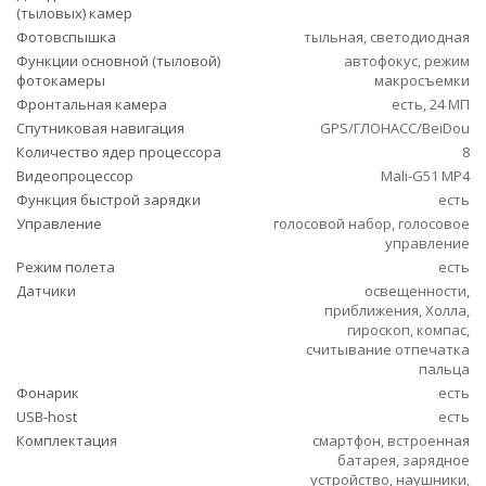
(тыловых) камер
Фотовспышка
тыльная, светодиодная
Функции основной (тыловой)
автофокус, режим
фотокамеры
макросъемки
Фронтальная камера
есть, 24 МП
Спутниковая навигация
GPS/ГЛОНАСС/BeiDou
Количество ядер процессора
8
Видеопроцессор
Mali-G51 MP4
Функция быстрой зарядки
есть
Управление
голосовой набор, голосовое
управление
Режим полета
есть
Датчики
освещенности,
приближения, Холла,
гироскоп, компас,
считывание отпечатка
пальца
Фонарик
есть
USB-host
есть
Комплектация
смартфон, встроенная
батарея, зарядное
устройство, наушники,