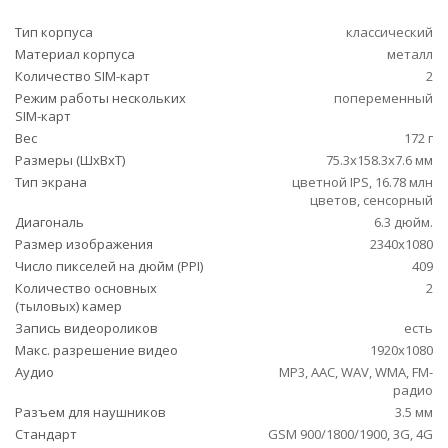
Тип корпуса
классический
Материал корпуса
металл
Количество SIM-карт
2
Режим работы нескольких
попеременный
SIM-карт
Вес
172 г
Размеры (ШxВxТ)
75.3x158.3x7.6 мм
Тип экрана
цветной IPS, 16.78 млн
цветов, сенсорный
Диагональ
6.3 дюйм.
Размер изображения
2340x1080
Число пикселей на дюйм (PPI)
409
Количество основных
2
(тыловых) камер
Запись видеороликов
есть
Макс. разрешение видео
1920x1080
Аудио
MP3, AAC, WAV, WMA, FM-
радио
Разъем для наушников
3.5 мм
Стандарт
GSM 900/1800/1900, 3G, 4G