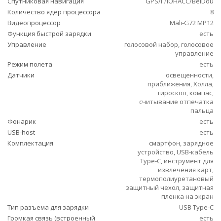
Спутниковая навигация
GPS/ГЛОНАСС/BeiDou
Количество ядер процессора
8
Видеопроцессор
Mali-G72 MP12
Функция быстрой зарядки
есть
Управление
голосовой набор, голосовое
управление
Режим полета
есть
Датчики
освещенности,
приближения, Холла,
гироскоп, компас,
считывание отпечатка
пальца
Фонарик
есть
USB-host
есть
Комплектация
смартфон, зарядное
устройство, USB-кабель
Type-C, инструмент для
извлечения карт,
термополиуретановый
защитный чехол, защитная
пленка на экран
Тип разъема для зарядки
USB Type-C
Громкая связь (встроенный
есть