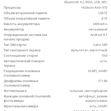
Bluetooth 4.2, IRDA, USB, NFC
Процессор
HiSilicon Kirin 970
Объем встроенной памяти
128 Гб
Объем оперативной памяти
4 Гб
Емкость аккумулятора
3400 мА·ч
Аккумулятор
несъемный
Операционная система (на
Android 8.1
начало продаж)
Тип SIM-карты
nano SIM
Тип сенсорного экрана
мультитач, емкостный
Соотношение сторон
19:9
Автоматический поворот
есть
экрана
Разрешения основных
16 МП, 24 МП
(тыловых) камер
Диафрагмы основных
F/1.80
(тыловых) камер
Фотовспышка
тыльная, светодиодная
Функции основной (тыловой)
автофокус, режим
фотокамеры
макросъемки
Фронтальная камера
есть, 24 МП