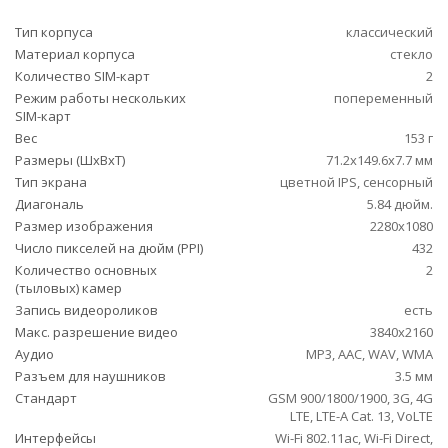
Тип корпуса
классический
Материал корпуса
стекло
Количество SIM-карт
2
Режим работы нескольких
попеременный
SIM-карт
Вес
153 г
Размеры (ШxВxТ)
71.2x149.6x7.7 мм
Тип экрана
цветной IPS, сенсорный
Диагональ
5.84 дюйм.
Размер изображения
2280x1080
Число пикселей на дюйм (PPI)
432
Количество основных
2
(тыловых) камер
Запись видеороликов
есть
Макс. разрешение видео
3840x2160
Аудио
MP3, AAC, WAV, WMA
Разъем для наушников
3.5 мм
Стандарт
GSM 900/1800/1900, 3G, 4G
LTE, LTE-A Cat. 13, VoLTE
Интерфейсы
Wi-Fi 802.11ac, Wi-Fi Direct,