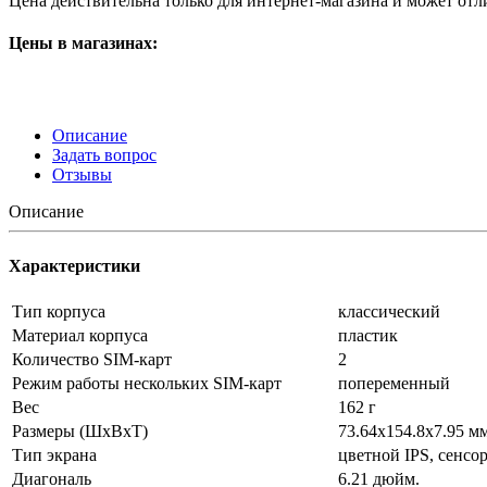
Цена действительна только для интернет-магазина и может отл
Цены в магазинах:
Описание
Задать вопрос
Отзывы
Описание
Характеристики
Тип корпуса
классический
Материал корпуса
пластик
Количество SIM-карт
2
Режим работы нескольких SIM-карт
попеременный
Вес
162 г
Размеры (ШxВxТ)
73.64x154.8x7.95 м
Тип экрана
цветной IPS, сенсо
Диагональ
6.21 дюйм.