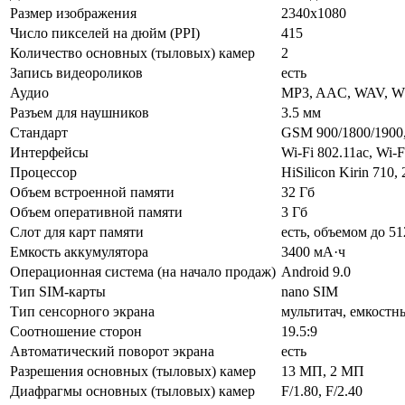
Размер изображения
2340x1080
Число пикселей на дюйм (PPI)
415
Количество основных (тыловых) камер
2
Запись видеороликов
есть
Аудио
MP3, AAC, WAV, W
Разъем для наушников
3.5 мм
Стандарт
GSM 900/1800/1900,
Интерфейсы
Wi-Fi 802.11ac, Wi-F
Процессор
HiSilicon Kirin 710
Объем встроенной памяти
32 Гб
Объем оперативной памяти
3 Гб
Слот для карт памяти
есть, объемом до 5
Емкость аккумулятора
3400 мА·ч
Операционная система (на начало продаж)
Android 9.0
Тип SIM-карты
nano SIM
Тип сенсорного экрана
мультитач, емкостн
Соотношение сторон
19.5:9
Автоматический поворот экрана
есть
Разрешения основных (тыловых) камер
13 МП, 2 МП
Диафрагмы основных (тыловых) камер
F/1.80, F/2.40