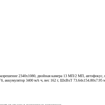
 разрешение 2340x1080, двойная камера 13 МП/2 МП, автофокус, п
, аккумулятор 3400 мА⋅ч, вес 162 г, ШxВxТ 73.64x154.80x7.95 