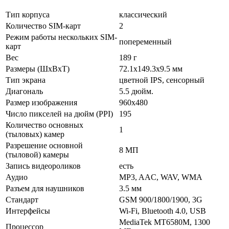
Тип корпуса
классический
Количество SIM-карт
2
Режим работы нескольких SIM-
попеременный
карт
Вес
189 г
Размеры (ШxВxТ)
72.1x149.3x9.5 мм
Тип экрана
цветной IPS, сенсорный
Диагональ
5.5 дюйм.
Размер изображения
960x480
Число пикселей на дюйм (PPI)
195
Количество основных
1
(тыловых) камер
Разрешение основной
8 МП
(тыловой) камеры
Запись видеороликов
есть
Аудио
MP3, AAC, WAV, WMA
Разъем для наушников
3.5 мм
Стандарт
GSM 900/1800/1900, 3G
Интерфейсы
Wi-Fi, Bluetooth 4.0, USB
MediaTek MT6580M, 1300
Процессор