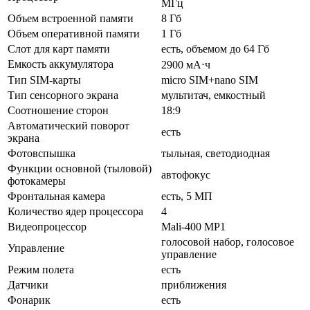
МГц
Объем встроенной памяти
8 Гб
Объем оперативной памяти
1 Гб
Слот для карт памяти
есть, объемом до 64 Гб
Емкость аккумулятора
2900 мА⋅ч
Тип SIM-карты
micro SIM+nano SIM
Тип сенсорного экрана
мультитач, емкостный
Соотношение сторон
18:9
Автоматический поворот
есть
экрана
Фотовспышка
тыльная, светодиодная
Функции основной (тыловой)
автофокус
фотокамеры
Фронтальная камера
есть, 5 МП
Количество ядер процессора
4
Видеопроцессор
Mali-400 MP1
голосовой набор, голосовое
Управление
управление
Режим полета
есть
Датчики
приближения
Фонарик
есть