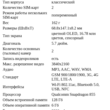
Тип корпуса
классический
Количество SIM-карт
2
Режим работы нескольких
попеременный
SIM-карт
Вес
162 г
Размеры (ШxВxТ)
68.8x147.1x8.2 мм
цветной OLED, 16.78 млн
Тип экрана
цветов, сенсорный
Диагональ
5.7 дюйм.
Количество основных
2
(тыловых) камер
Запись видеороликов
есть
Макс. разрешение видео
3840x2160
Аудио
MP3, AAC, WAV, WMA
GSM 900/1800/1900, 3G, 4G
Стандарт
LTE, LTE-A
Wi-Fi 802.11ac, Bluetooth 5.0,
Интерфейсы
USB, NFC
Процессор
Qualcomm Snapdragon 855
Объем встроенной памяти
128 Гб
Объем оперативной памяти
6 Гб