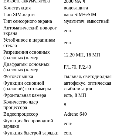
Емкость аккумулятора
2800 мА⋅ч
Конструкция
водозащита
Тип SIM-карты
nano SIM+eSIM
Тип сенсорного экрана
мультитач, емкостный
Автоматический поворот
есть
экрана
Устойчивое к царапинам
есть
стекло
Разрешения основных
12.20 МП, 16 МП
(тыловых) камер
Диафрагмы основных
F/1.70, F/2.40
(тыловых) камер
Фотовспышка
тыльная, светодиодная
Функции основной
автофокус, оптическая
(тыловой) фотокамеры
стабилизация
Фронтальная камера
есть, 8 МП
Количество ядер
8
процессора
Видеопроцессор
Adreno 640
Функция беспроводной
есть
зарядки
Функция быстрой зарядки
есть