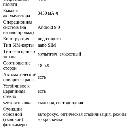
памяти
Емкость
3430 мА·ч
аккумулятора
Операционная
система (на
Android 9.0
начало продаж)
Конструкция
водозащита
Тип SIM-карты
nano SIM
Тип сенсорного
мультитач, емкостный
экрана
Соотношение
18.5:9
сторон
Автоматический
есть
поворот экрана
Устойчивое к
царапинам
есть
стекло
Фотовспышка
тыльная, светодиодная
Функции
основной
автофокус, оптическая стабилизация, режим
(тыловой)
макросъемки
фотокамеры