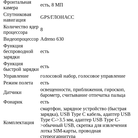
Фронтальная
есть, 8 МП
камера
Спутниковая
GPS/ГЛОНАСС
навигация
Количество ядер
8
процессора
Видеопроцессор
Adreno 630
Функция
беспроводной
есть
зарядки
Функция
есть
быстрой зарядки
Управление
голосовой набор, голосовое управление
Режим полета
есть
освещенности, приближения, гироскоп,
Датчики
барометр, считывание отпечатка пальца
Фонарик
есть
смартфон, зарядное устройство (быстрая
зарядка), USB Type C кабель, адаптер USB
Type C->3.5 мм, адаптер USB Type C-
Комплектация
>обычный USB, скрепка для извлечения
лотка SIM-карты, проводная
стереогарнитура