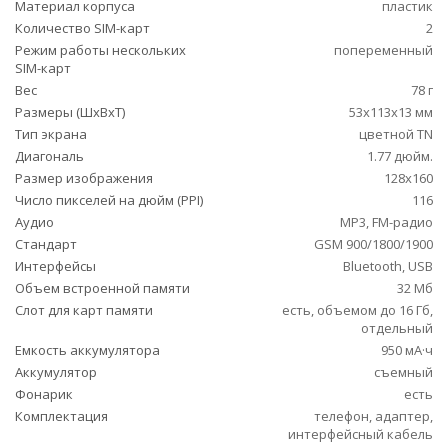
Материал корпуса
пластик
Количество SIM-карт
2
Режим работы нескольких
попеременный
SIM-карт
Вес
78 г
Размеры (ШxВxТ)
53x113x13 мм
Тип экрана
цветной TN
Диагональ
1.77 дюйм.
Размер изображения
128x160
Число пикселей на дюйм (PPI)
116
Аудио
MP3, FM-радио
Стандарт
GSM 900/1800/1900
Интерфейсы
Bluetooth, USB
Объем встроенной памяти
32 Мб
Слот для карт памяти
есть, объемом до 16 Гб,
отдельный
Емкость аккумулятора
950 мА·ч
Аккумулятор
съемный
Фонарик
есть
Комплектация
телефон, адаптер,
интерфейсный кабель