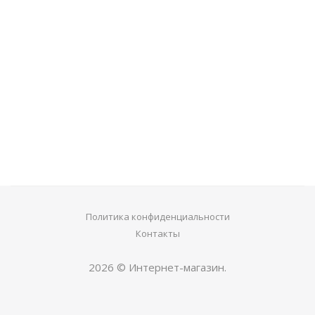
Смартфон Haier P10
Телефон Itel it5613
5 590
руб.
840
руб.
Политика конфиденциальности
Контакты
2026 © Интернет-магазин.