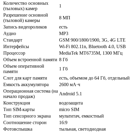
Количество основных
1
(тыловых) камер
Разрешение основной
8 МП
(тыловой) камеры
Запись видеороликов
есть
Аудио
MP3
Стандарт
GSM 900/1800/1900, 3G, 4G LTE
Интерфейсы
Wi-Fi 802.11n, Bluetooth 4.0, USB
Процессор
MediaTek MT6735M, 1300 МГц
Объем встроенной памяти
8 Гб
Объем оперативной
1 Гб
памяти
Слот для карт памяти
есть, объемом до 64 Гб, отдельный
Емкость аккумулятора
2600 мА·ч
Операционная система (на
Android 5.1
начало продаж)
Конструкция
водозащита
Тип SIM-карты
micro SIM
Тип сенсорного экрана
мультитач, емкостный
Соотношение сторон
16:9
Фотовспышка
тыльная, светодиодная