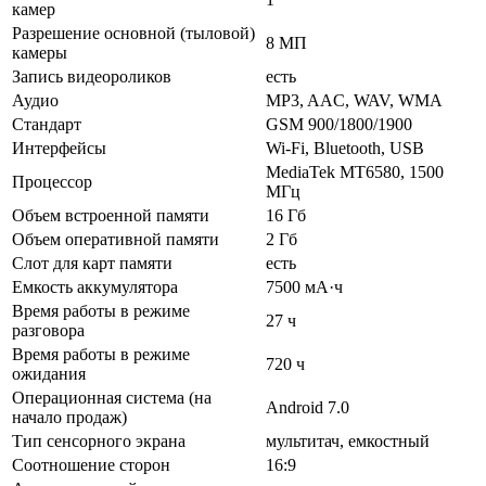
камер
Разрешение основной (тыловой)
8 МП
камеры
Запись видеороликов
есть
Аудио
MP3, AAC, WAV, WMA
Стандарт
GSM 900/1800/1900
Интерфейсы
Wi-Fi, Bluetooth, USB
MediaTek MT6580, 1500
Процессор
МГц
Объем встроенной памяти
16 Гб
Объем оперативной памяти
2 Гб
Слот для карт памяти
есть
Емкость аккумулятора
7500 мА·ч
Время работы в режиме
27 ч
разговора
Время работы в режиме
720 ч
ожидания
Операционная система (на
Android 7.0
начало продаж)
Тип сенсорного экрана
мультитач, емкостный
Соотношение сторон
16:9