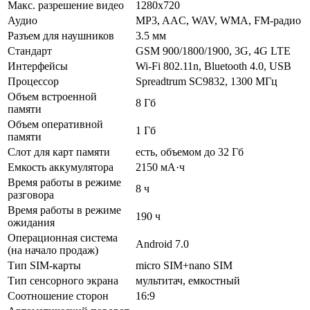
Макс. разрешение видео
1280x720
Аудио
MP3, AAC, WAV, WMA, FM-радио
Разъем для наушников
3.5 мм
Стандарт
GSM 900/1800/1900, 3G, 4G LTE
Интерфейсы
Wi-Fi 802.11n, Bluetooth 4.0, USB
Процессор
Spreadtrum SC9832, 1300 МГц
Объем встроенной
8 Гб
памяти
Объем оперативной
1 Гб
памяти
Слот для карт памяти
есть, объемом до 32 Гб
Емкость аккумулятора
2150 мА·ч
Время работы в режиме
8 ч
разговора
Время работы в режиме
190 ч
ожидания
Операционная система
Android 7.0
(на начало продаж)
Тип SIM-карты
micro SIM+nano SIM
Тип сенсорного экрана
мультитач, емкостный
Соотношение сторон
16:9