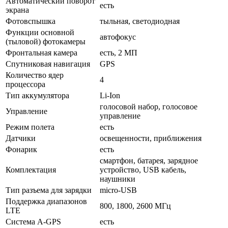
Автоматический поворот
есть
экрана
Фотовспышка
тыльная, светодиодная
Функции основной
автофокус
(тыловой) фотокамеры
Фронтальная камера
есть, 2 МП
Спутниковая навигация
GPS
Количество ядер
4
процессора
Тип аккумулятора
Li-Ion
голосовой набор, голосовое
Управление
управление
Режим полета
есть
Датчики
освещенности, приближения
Фонарик
есть
смартфон, батарея, зарядное
Комплектация
устройство, USB кабель,
наушники
Тип разъема для зарядки
micro-USB
Поддержка диапазонов
800, 1800, 2600 МГц
LTE
Cистема A-GPS
есть