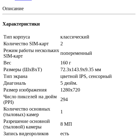
Описание
Характеристики
Тип корпуса
классический
Количество SIM-карт
2
Режим работы нескольких
попеременный
SIM-карт
Вес
160 г
Размеры (ШxВxТ)
72.3x143.9x9.35 мм
Тип экрана
цветной IPS, сенсорный
Диагональ
5 дюйм.
Размер изображения
1280x720
Число пикселей на дюйм
294
(PPI)
Количество основных
1
(тыловых) камер
Разрешение основной
8 МП
(тыловой) камеры
Запись видеороликов
есть