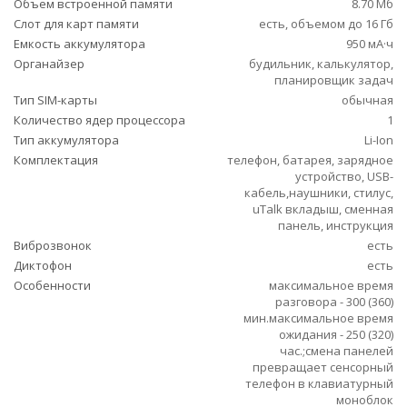
Объем встроенной памяти
8.70 Мб
Слот для карт памяти
есть, объемом до 16 Гб
Емкость аккумулятора
950 мА·ч
Органайзер
будильник, калькулятор,
планировщик задач
Тип SIM-карты
обычная
Количество ядер процессора
1
Тип аккумулятора
Li-Ion
Комплектация
телефон, батарея, зарядное
устройство, USB-
кабель,наушники, стилус,
uTalk вкладыш, сменная
панель, инструкция
Виброзвонок
есть
Диктофон
есть
Особенности
максимальное время
разговора - 300 (360)
мин.максимальное время
ожидания - 250 (320)
час.;смена панелей
превращает сенсорный
телефон в клавиатурный
моноблок