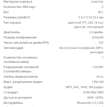
Материал корпуса
пластик
Количество SIM-карт
2
Вес
82 г
Размеры (ШxВxТ)
51x112.5x13.5 мм
Тип экрана
цветной TFT, 262.14 тыс
цветов, сенсорный
Диагональ
2.4 дюйм.
Размер изображения
320x240
Число пикселей на дюйм (PPI)
167
Тип мелодий
64-голосная полифония, MP3-
мелодии
Количество основных
1
(тыловых) камер
Разрешение основной
1.30 МП
(тыловой) камеры
Запись видеороликов
есть
Макс. разрешение видео
176x144
Аудио
MP3, AAC, WAV, FM-радио
Стандарт
GSM 900/1800
Доступ в интернет
WAP, GPRS
Интерфейсы
Bluetooth 2.0, USB