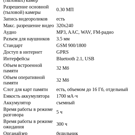
(тыловых) камер
Разрешение основной
0.30 МП
(тыловой) камеры
Запись видеороликов
есть
Макс. разрешение видео
320x240
Аудио
MP3, AAC, WAV, FM-радио
Разъем для наушников
3.5 мм
Стандарт
GSM 900/1800
Доступ в интернет
GPRS
Интерфейсы
Bluetooth 2.1, USB
Объем встроенной
32 Мб
памяти
Объем оперативной
32 Мб
памяти
Слот для карт памяти
есть, объемом до 16 Гб, отдельный
Емкость аккумулятора
1700 мА·ч
Аккумулятор
съемный
Время работы в режиме
5 ч
разговора
Время работы в режиме
300 ч
ожидания
Органайзер
будильник