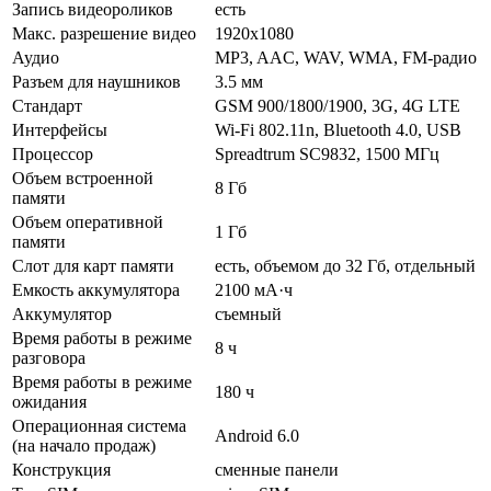
Запись видеороликов
есть
Макс. разрешение видео
1920x1080
Аудио
MP3, AAC, WAV, WMA, FM-радио
Разъем для наушников
3.5 мм
Стандарт
GSM 900/1800/1900, 3G, 4G LTE
Интерфейсы
Wi-Fi 802.11n, Bluetooth 4.0, USB
Процессор
Spreadtrum SC9832, 1500 МГц
Объем встроенной
8 Гб
памяти
Объем оперативной
1 Гб
памяти
Слот для карт памяти
есть, объемом до 32 Гб, отдельный
Емкость аккумулятора
2100 мА·ч
Аккумулятор
съемный
Время работы в режиме
8 ч
разговора
Время работы в режиме
180 ч
ожидания
Операционная система
Android 6.0
(на начало продаж)
Конструкция
сменные панели