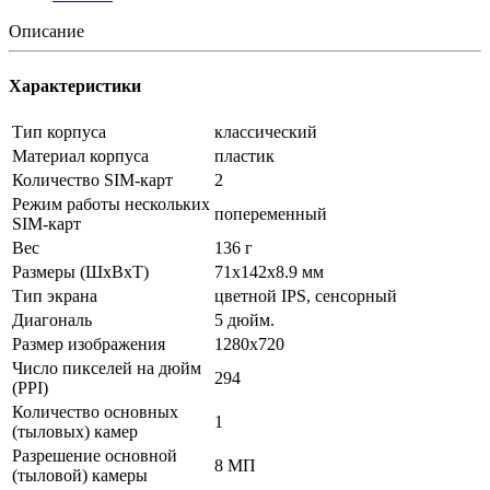
Описание
Характеристики
Тип корпуса
классический
Материал корпуса
пластик
Количество SIM-карт
2
Режим работы нескольких
попеременный
SIM-карт
Вес
136 г
Размеры (ШxВxТ)
71x142x8.9 мм
Тип экрана
цветной IPS, сенсорный
Диагональ
5 дюйм.
Размер изображения
1280x720
Число пикселей на дюйм
294
(PPI)
Количество основных
1
(тыловых) камер
Разрешение основной
8 МП
(тыловой) камеры