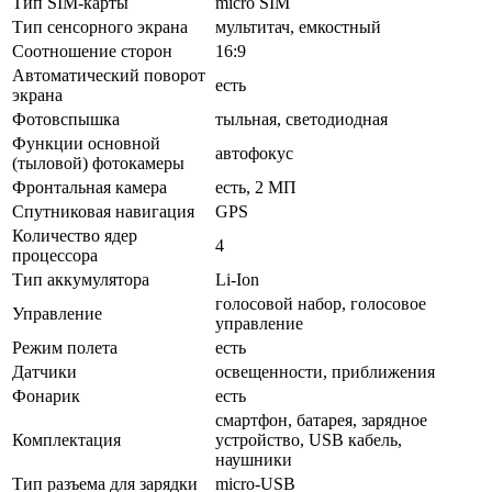
Тип SIM-карты
micro SIM
Тип сенсорного экрана
мультитач, емкостный
Соотношение сторон
16:9
Автоматический поворот
есть
экрана
Фотовспышка
тыльная, светодиодная
Функции основной
автофокус
(тыловой) фотокамеры
Фронтальная камера
есть, 2 МП
Спутниковая навигация
GPS
Количество ядер
4
процессора
Тип аккумулятора
Li-Ion
голосовой набор, голосовое
Управление
управление
Режим полета
есть
Датчики
освещенности, приближения
Фонарик
есть
смартфон, батарея, зарядное
Комплектация
устройство, USB кабель,
наушники
Тип разъема для зарядки
micro-USB