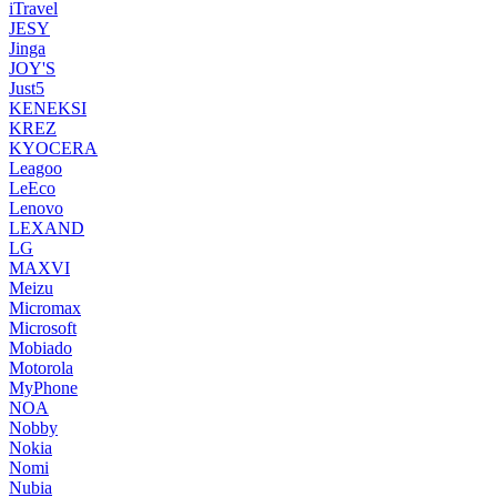
iTravel
JESY
Jinga
JOY'S
Just5
KENEKSI
KREZ
KYOCERA
Leagoo
LeEco
Lenovo
LEXAND
LG
MAXVI
Meizu
Micromax
Microsoft
Mobiado
Motorola
MyPhone
NOA
Nobby
Nokia
Nomi
Nubia