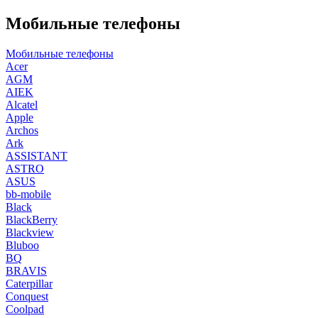
Мобильные телефоны
Мобильные телефоны
Acer
AGM
AIEK
Alcatel
Apple
Archos
Ark
ASSISTANT
ASTRO
ASUS
bb-mobile
Black
BlackBerry
Blackview
Bluboo
BQ
BRAVIS
Caterpillar
Conquest
Coolpad