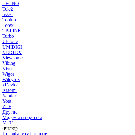
TECNO
Tele2
teXet
Tonino
Torex
TP-LINK
Turbo
Ulefone
UMIDIGI
VERTEX
Viewsonic
Viking
Vivo
Wigor
Wileyfox
xDevice
Xiaomi
Yandex
Yota
ZTE
Другие
Модемы и роутеры
МТС
Фильтр
По алфавиту
По цене