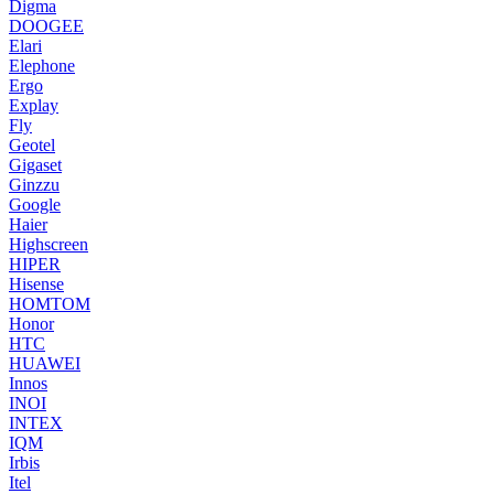
Digma
DOOGEE
Elari
Elephone
Ergo
Explay
Fly
Geotel
Gigaset
Ginzzu
Google
Haier
Highscreen
HIPER
Hisense
HOMTOM
Honor
HTC
HUAWEI
Innos
INOI
INTEX
IQM
Irbis
Itel