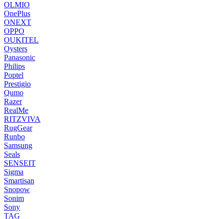
OLMIO
OnePlus
ONEXT
OPPO
OUKITEL
Oysters
Panasonic
Philips
Poptel
Prestigio
Qumo
Razer
RealMe
RITZVIVA
RugGear
Runbo
Samsung
Seals
SENSEIT
Sigma
Smartisan
Snopow
Sonim
Sony
TAG