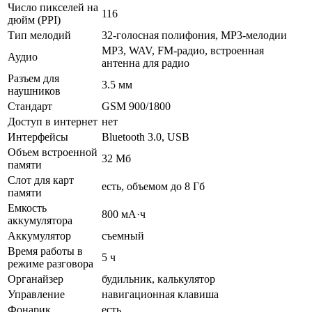
Число пикселей на
116
дюйм (PPI)
Тип мелодий
32-голосная полифония, MP3-мелодии
MP3, WAV, FM-радио, встроенная
Аудио
антенна для радио
Разъем для
3.5 мм
наушников
Стандарт
GSM 900/1800
Доступ в интернет
нет
Интерфейсы
Bluetooth 3.0, USB
Объем встроенной
32 Мб
памяти
Слот для карт
есть, объемом до 8 Гб
памяти
Емкость
800 мА·ч
аккумулятора
Аккумулятор
съемный
Время работы в
5 ч
режиме разговора
Органайзер
будильник, калькулятор
Управление
навигационная клавиша
Фонарик
есть