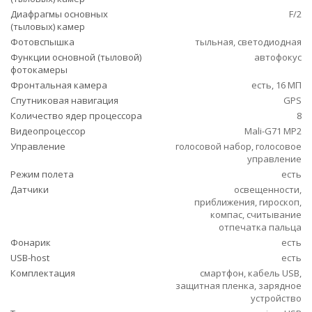
Диафрагмы основных
F/2
(тыловых) камер
Фотовспышка
тыльная, светодиодная
Функции основной (тыловой)
автофокус
фотокамеры
Фронтальная камера
есть, 16 МП
Спутниковая навигация
GPS
Количество ядер процессора
8
Видеопроцессор
Mali-G71 MP2
Управление
голосовой набор, голосовое
управление
Режим полета
есть
Датчики
освещенности,
приближения, гироскоп,
компас, считывание
отпечатка пальца
Фонарик
есть
USB-host
есть
Комплектация
смартфон, кабель USB,
защитная пленка, зарядное
устройство