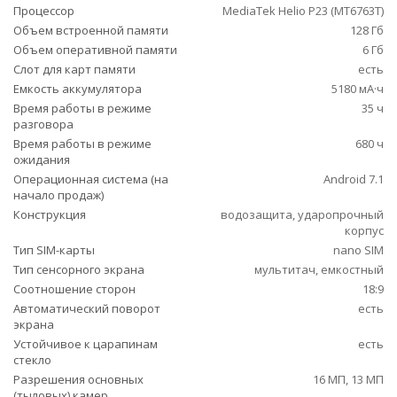
Процессор
MediaTek Helio P23 (MT6763T)
Объем встроенной памяти
128 Гб
Объем оперативной памяти
6 Гб
Слот для карт памяти
есть
Емкость аккумулятора
5180 мА·ч
Время работы в режиме
35 ч
разговора
Время работы в режиме
680 ч
ожидания
Операционная система (на
Android 7.1
начало продаж)
Конструкция
водозащита, ударопрочный
корпус
Тип SIM-карты
nano SIM
Тип сенсорного экрана
мультитач, емкостный
Соотношение сторон
18:9
Автоматический поворот
есть
экрана
Устойчивое к царапинам
есть
стекло
Разрешения основных
16 МП, 13 МП
(тыловых) камер