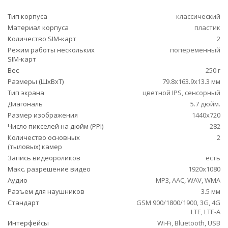
Тип корпуса
классический
Материал корпуса
пластик
Количество SIM-карт
2
Режим работы нескольких
попеременный
SIM-карт
Вес
250 г
Размеры (ШxВxТ)
79.8x163.9x13.3 мм
Тип экрана
цветной IPS, сенсорный
Диагональ
5.7 дюйм.
Размер изображения
1440x720
Число пикселей на дюйм (PPI)
282
Количество основных
2
(тыловых) камер
Запись видеороликов
есть
Макс. разрешение видео
1920x1080
Аудио
MP3, AAC, WAV, WMA
Разъем для наушников
3.5 мм
Стандарт
GSM 900/1800/1900, 3G, 4G
LTE, LTE-A
Интерфейсы
Wi-Fi, Bluetooth, USB