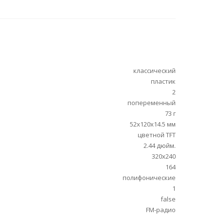
классический
пластик
2
попеременный
73 г
52x120x14.5 мм
цветной TFT
2.44 дюйм.
320x240
164
полифонические
1
false
FM-радио