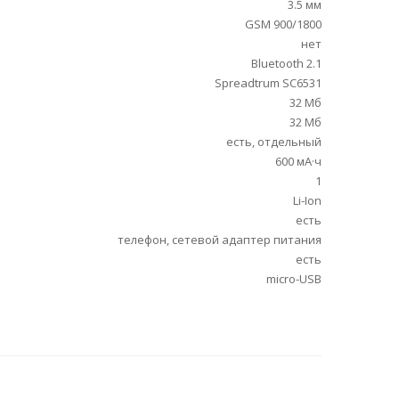
3.5 мм
GSM 900/1800
нет
Bluetooth 2.1
Spreadtrum SC6531
32 Мб
32 Мб
есть, отдельный
600 мА·ч
1
Li-Ion
есть
телефон, сетевой адаптер питания
есть
micro-USB