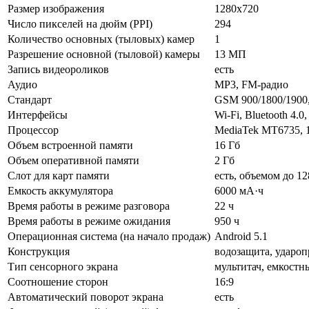
Размер изображения
1280x720
Число пикселей на дюйм (PPI)
294
Количество основных (тыловых) камер
1
Разрешение основной (тыловой) камеры
13 МП
Запись видеороликов
есть
Аудио
MP3, FM-радио
Стандарт
GSM 900/1800/1900
Интерфейсы
Wi-Fi, Bluetooth 4.
Процессор
MediaTek MT6735, 
Объем встроенной памяти
16 Гб
Объем оперативной памяти
2 Гб
Слот для карт памяти
есть, объемом до 12
Емкость аккумулятора
6000 мА·ч
Время работы в режиме разговора
22 ч
Время работы в режиме ожидания
950 ч
Операционная система (на начало продаж)
Android 5.1
Конструкция
водозащита, ударо
Тип сенсорного экрана
мультитач, емкостн
Соотношение сторон
16:9
Автоматический поворот экрана
есть