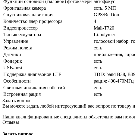
Функции основной (тыловой) фотокамеры
автофокус
Фронтальная камера
есть, 5 МП
Спутниковая навигация
GPS/BeiDou
Количество ядер процессора
4
Видеопроцессор
Mali-T720
Тип аккумулятора
Li-polymer
Управление
голосовой набор, г
Режим полета
есть
Датчики
приближения, гирос
Фонарик
есть
USB-host
есть
Поддержка диапазонов LTE
TDD: band B38, B39
Особенности
рация: 400-470МГц 
Световая индикация событий
есть
Встроенная рация
есть
Задать вопрос
Вы можете задать любой интересующий вас вопрос по товару и
Наши квалифицированные специалисты обязательно вам помог
Отзывы
Задать вопрос