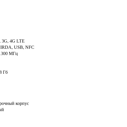
, 3G, 4G LTE
0, IRDA, USB, NFC
1300 МГц
8 Гб
прочный корпус
ый