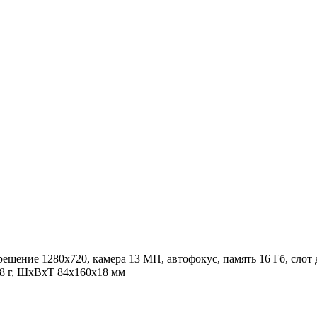
зрешение 1280x720, камера 13 МП, автофокус, память 16 Гб, слот 
08 г, ШxВxТ 84x160x18 мм