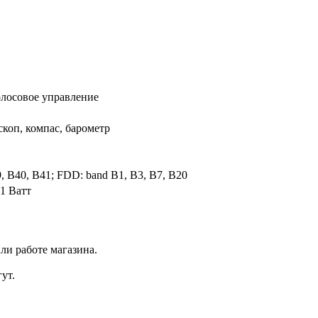
олосовое управление
коп, компас, барометр
, B40, B41; FDD: band B1, B3, B7, B20
1 Ватт
ли работе магазина.
ут.