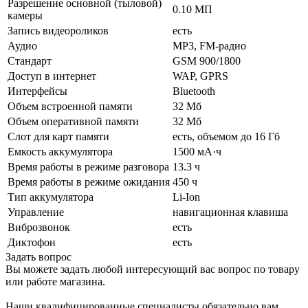
Разрешение основной (тыловой)
0.10 МП
камеры
Запись видеороликов
есть
Аудио
MP3, FM-радио
Стандарт
GSM 900/1800
Доступ в интернет
WAP, GPRS
Интерфейсы
Bluetooth
Объем встроенной памяти
32 Мб
Объем оперативной памяти
32 Мб
Слот для карт памяти
есть, объемом до 16 Гб
Емкость аккумулятора
1500 мА·ч
Время работы в режиме разговора
13.3 ч
Время работы в режиме ожидания
450 ч
Тип аккумулятора
Li-Ion
Управление
навигационная клавиша
Виброзвонок
есть
Диктофон
есть
Задать вопрос
Вы можете задать любой интересующий вас вопрос по товару
или работе магазина.
Наши квалифицированные специалисты обязательно вам