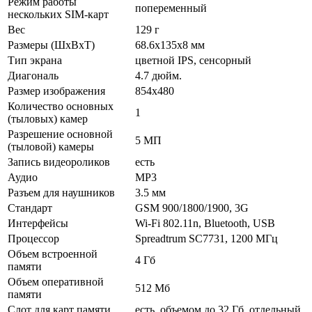
Режим работы
попеременный
нескольких SIM-карт
Вес
129 г
Размеры (ШxВxТ)
68.6x135x8 мм
Тип экрана
цветной IPS, сенсорный
Диагональ
4.7 дюйм.
Размер изображения
854x480
Количество основных
1
(тыловых) камер
Разрешение основной
5 МП
(тыловой) камеры
Запись видеороликов
есть
Аудио
MP3
Разъем для наушников
3.5 мм
Стандарт
GSM 900/1800/1900, 3G
Интерфейсы
Wi-Fi 802.11n, Bluetooth, USB
Процессор
Spreadtrum SC7731, 1200 МГц
Объем встроенной
4 Гб
памяти
Объем оперативной
512 Мб
памяти
Слот для карт памяти
есть, объемом до 32 Гб, отдельный