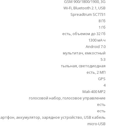
GSM 900/1800/1900, 3G
Wi-Fi, Bluetooth 2.1, USB
Spreadtrum SC7731
8 Гб
1 Гб
есть, объемом до 32 Гб
1300 мА·ч
Android 7.0
мультитач, емкостный
5:3
тыльная, светодиодная
есть, 2 МП
GPS
4
Mali-400 MP2
голосовой набор, голосовое управление
есть
есть
артфон, аккумулятор, зарядное устройство, USB кабель
micro-USB