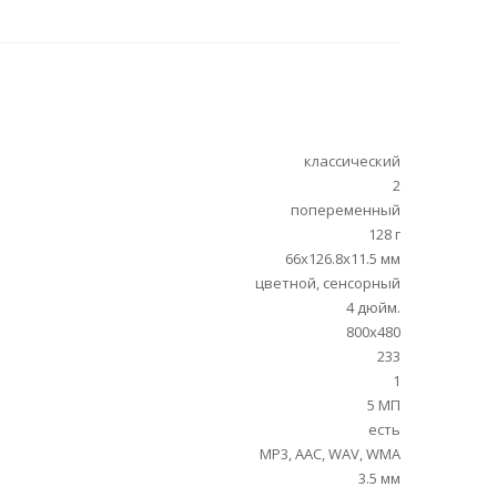
классический
2
попеременный
128 г
66x126.8x11.5 мм
цветной, сенсорный
4 дюйм.
800x480
233
1
5 МП
есть
MP3, AAC, WAV, WMA
3.5 мм