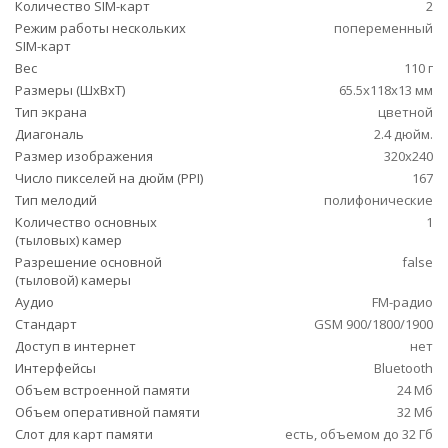
Количество SIM-карт
2
Режим работы нескольких
попеременный
SIM-карт
Вес
110 г
Размеры (ШxВxТ)
65.5x118x13 мм
Тип экрана
цветной
Диагональ
2.4 дюйм.
Размер изображения
320x240
Число пикселей на дюйм (PPI)
167
Тип мелодий
полифонические
Количество основных
1
(тыловых) камер
Разрешение основной
false
(тыловой) камеры
Аудио
FM-радио
Стандарт
GSM 900/1800/1900
Доступ в интернет
нет
Интерфейсы
Bluetooth
Объем встроенной памяти
24 Мб
Объем оперативной памяти
32 Мб
Слот для карт памяти
есть, объемом до 32 Гб