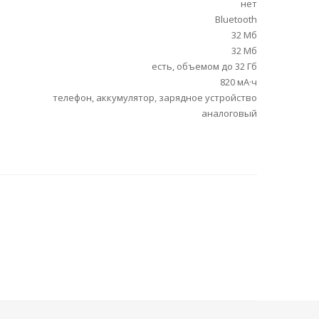
нет
Bluetooth
32 Мб
32 Мб
есть, объемом до 32 Гб
820 мА·ч
телефон, аккумулятор, зарядное устройство
аналоговый