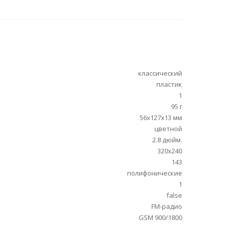
классический
пластик
1
95 г
56x127x13 мм
цветной
2.8 дюйм.
320x240
143
полифонические
1
false
FM-радио
GSM 900/1800