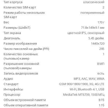
Тип корпуса
классический
Количество SIM-карт
2
Режим работы нескольких
попеременный
SIM-карт
Вес
170 г
Размеры (ШxВxТ)
71.8x149x9.1 мм
Тип экрана
цветной IPS, сенсорный
Диагональ
5.45 дюйм.
Размер изображения
1440x720
Число пикселей на дюйм (PPI)
295
Количество основных
1
(тыловых) камер
Разрешение основной
8 МП
(тыловой) камеры
Запись видеороликов
есть
Аудио
MP3, AAC, WAV, WMA
Стандарт
GSM 900/1800/1900, 3G, 4G LTE
Интерфейсы
Wi-Fi, Bluetooth 4.1, USB
Процессор
MediaTek MT6739, 1500 МГц
Объем встроенной памяти
8 Гб
Объем оперативной памяти
1 Гб