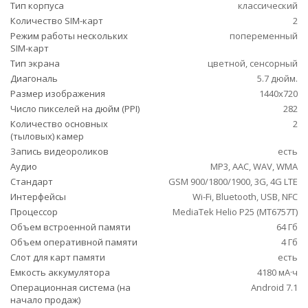
Тип корпуса
классический
Количество SIM-карт
2
Режим работы нескольких
попеременный
SIM-карт
Тип экрана
цветной, сенсорный
Диагональ
5.7 дюйм.
Размер изображения
1440x720
Число пикселей на дюйм (PPI)
282
Количество основных
2
(тыловых) камер
Запись видеороликов
есть
Аудио
MP3, AAC, WAV, WMA
Стандарт
GSM 900/1800/1900, 3G, 4G LTE
Интерфейсы
Wi-Fi, Bluetooth, USB, NFC
Процессор
MediaTek Helio P25 (MT6757T)
Объем встроенной памяти
64 Гб
Объем оперативной памяти
4 Гб
Слот для карт памяти
есть
Емкость аккумулятора
4180 мА·ч
Операционная система (на
Android 7.1
начало продаж)