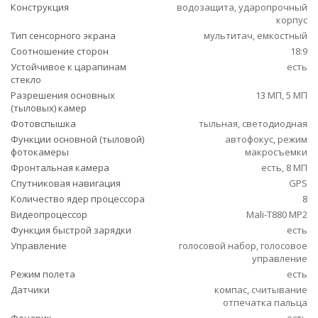
Конструкция
водозащита, ударопрочный
корпус
Тип сенсорного экрана
мультитач, емкостный
Соотношение сторон
18:9
Устойчивое к царапинам
есть
стекло
Разрешения основных
13 МП, 5 МП
(тыловых) камер
Фотовспышка
тыльная, светодиодная
Функции основной (тыловой)
автофокус, режим
фотокамеры
макросъемки
Фронтальная камера
есть, 8 МП
Спутниковая навигация
GPS
Количество ядер процессора
8
Видеопроцессор
Mali-T880 MP2
Функция быстрой зарядки
есть
Управление
голосовой набор, голосовое
управление
Режим полета
есть
Датчики
компас, считывание
отпечатка пальца