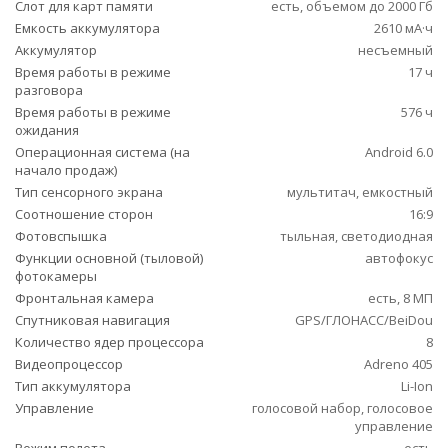
Слот для карт памяти
есть, объемом до 2000 Гб
Емкость аккумулятора
2610 мА·ч
Аккумулятор
несъемный
Время работы в режиме
17 ч
разговора
Время работы в режиме
576 ч
ожидания
Операционная система (на
Android 6.0
начало продаж)
Тип сенсорного экрана
мультитач, емкостный
Соотношение сторон
16:9
Фотовспышка
тыльная, светодиодная
Функции основной (тыловой)
автофокус
фотокамеры
Фронтальная камера
есть, 8 МП
Спутниковая навигация
GPS/ГЛОНАСС/BeiDou
Количество ядер процессора
8
Видеопроцессор
Adreno 405
Тип аккумулятора
Li-Ion
Управление
голосовой набор, голосовое
управление