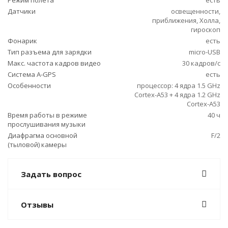
Режим полета
есть
Датчики
освещенности,
приближения, Холла,
гироскоп
Фонарик
есть
Тип разъема для зарядки
micro-USB
Макс. частота кадров видео
30 кадров/с
Cистема A-GPS
есть
Особенности
процессор: 4 ядра 1.5 GHz
Cortex-A53 + 4 ядра 1.2 GHz
Cortex-A53
Время работы в режиме
40 ч
прослушивания музыки
Диафрагма основной
F/2
(тыловой) камеры
Задать вопрос
Отзывы