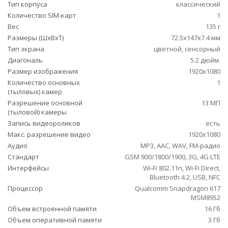
Тип корпуса
классический
Количество SIM-карт
1
Вес
135 г
Размеры (ШxВxТ)
72.5x147x7.4 мм
Тип экрана
цветной, сенсорный
Диагональ
5.2 дюйм.
Размер изображения
1920x1080
Количество основных
1
(тыловых) камер
Разрешение основной
13 МП
(тыловой) камеры
Запись видеороликов
есть
Макс. разрешение видео
1920x1080
Аудио
MP3, AAC, WAV, FM-радио
Стандарт
GSM 900/1800/1900, 3G, 4G LTE
Интерфейсы
Wi-Fi 802.11n, Wi-Fi Direct,
Bluetooth 4.2, USB, NFC
Процессор
Qualcomm Snapdragon 617
MSM8952
Объем встроенной памяти
16 Гб
Объем оперативной памяти
3 Гб