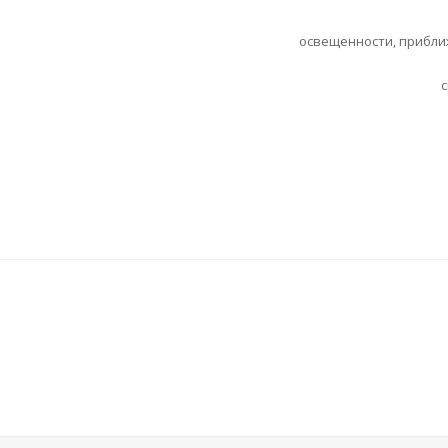
освещенности, приближ
с