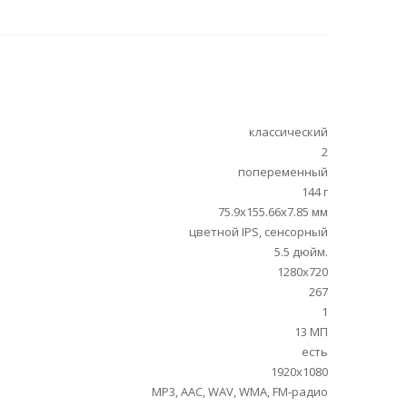
классический
2
попеременный
144 г
75.9x155.66x7.85 мм
цветной IPS, сенсорный
5.5 дюйм.
1280x720
267
1
13 МП
есть
1920x1080
MP3, AAC, WAV, WMA, FM-радио