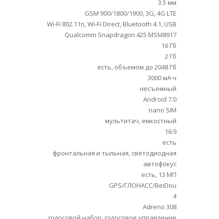
3.5 мм
GSM 900/1800/1900, 3G, 4G LTE
Wi-Fi 802.11n, Wi-Fi Direct, Bluetooth 4.1, USB
Qualcomm Snapdragon 425 MSM8917
16 Гб
2 Гб
есть, объемом до 2048 Гб
3000 мА·ч
несъемный
Android 7.0
nano SIM
мультитач, емкостный
16:9
есть
фронтальная и тыльная, светодиодная
автофокус
есть, 13 МП
GPS/ГЛОНАСС/BeiDou
4
Adreno 308
голосовой набор, голосовое управление