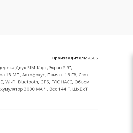
Производитель:
ASUS
ержка Двух SIM-Карт, Экран 5.5",
а 13 МП, Автофокус, Память 16 Гб, Слот
E, Wi-Fi, Bluetooth, GPS, ГЛОНАСС, Объем
ккумулятор 3000 МА⋅ч, Вес 144 Г, ШxВxТ