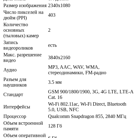
Размер изображения
2340x1080
Число пикселей на
403
дюйм (PPI)
Количество
основных
2
(тыловых) камер
Запись
есть
видеороликов
Макс. разрешение
3840x2160
видео
MP3, AAC, WAV, WMA,
Аудио
стереодинамики, FM-радио
Разъем для
3.5 мм
наушников
GSM 900/1800/1900, 3G, 4G LTE, LTE-A
Стандарт
Cat. 16
Wi-Fi 802.11ac, Wi-Fi Direct, Bluetooth
Интерфейсы
5.0, USB, NFC
Процессор
Qualcomm Snapdragon 855, 2840 МГц
Объем встроенной
128 Гб
памяти
Объем оперативной