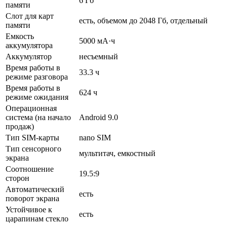
6 Гб
памяти
Слот для карт
есть, объемом до 2048 Гб, отдельный
памяти
Емкость
5000 мА·ч
аккумулятора
Аккумулятор
несъемный
Время работы в
33.3 ч
режиме разговора
Время работы в
624 ч
режиме ожидания
Операционная
система (на начало
Android 9.0
продаж)
Тип SIM-карты
nano SIM
Тип сенсорного
мультитач, емкостный
экрана
Соотношение
19.5:9
сторон
Автоматический
есть
поворот экрана
Устойчивое к
есть
царапинам стекло