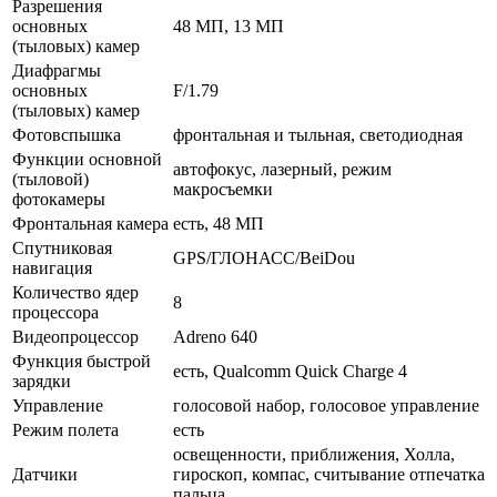
Разрешения
основных
48 МП, 13 МП
(тыловых) камер
Диафрагмы
основных
F/1.79
(тыловых) камер
Фотовспышка
фронтальная и тыльная, светодиодная
Функции основной
автофокус, лазерный, режим
(тыловой)
макросъемки
фотокамеры
Фронтальная камера
есть, 48 МП
Спутниковая
GPS/ГЛОНАСС/BeiDou
навигация
Количество ядер
8
процессора
Видеопроцессор
Adreno 640
Функция быстрой
есть, Qualcomm Quick Charge 4
зарядки
Управление
голосовой набор, голосовое управление
Режим полета
есть
освещенности, приближения, Холла,
Датчики
гироскоп, компас, считывание отпечатка
пальца