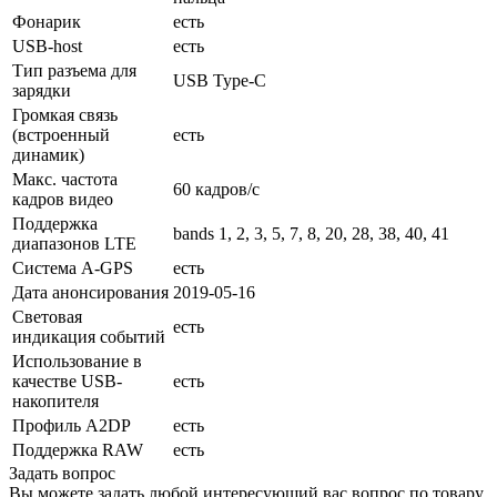
Фонарик
есть
USB-host
есть
Тип разъема для
USB Type-C
зарядки
Громкая связь
(встроенный
есть
динамик)
Макс. частота
60 кадров/с
кадров видео
Поддержка
bands 1, 2, 3, 5, 7, 8, 20, 28, 38, 40, 41
диапазонов LTE
Cистема A-GPS
есть
Дата анонсирования
2019-05-16
Световая
есть
индикация событий
Использование в
качестве USB-
есть
накопителя
Профиль A2DP
есть
Поддержка RAW
есть
Задать вопрос
Вы можете задать любой интересующий вас вопрос по товару