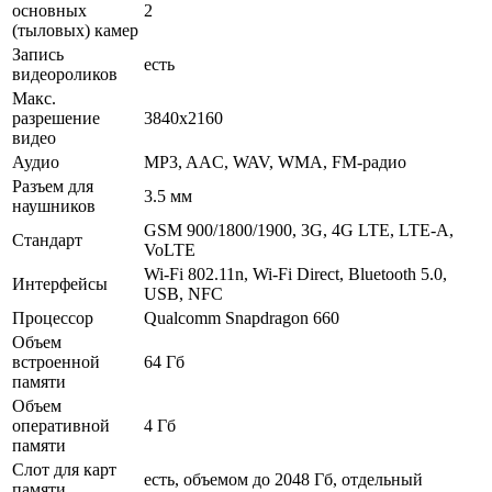
основных
2
(тыловых) камер
Запись
есть
видеороликов
Макс.
разрешение
3840x2160
видео
Аудио
MP3, AAC, WAV, WMA, FM-радио
Разъем для
3.5 мм
наушников
GSM 900/1800/1900, 3G, 4G LTE, LTE-A,
Стандарт
VoLTE
Wi-Fi 802.11n, Wi-Fi Direct, Bluetooth 5.0,
Интерфейсы
USB, NFC
Процессор
Qualcomm Snapdragon 660
Объем
встроенной
64 Гб
памяти
Объем
оперативной
4 Гб
памяти
Слот для карт
есть, объемом до 2048 Гб, отдельный
памяти