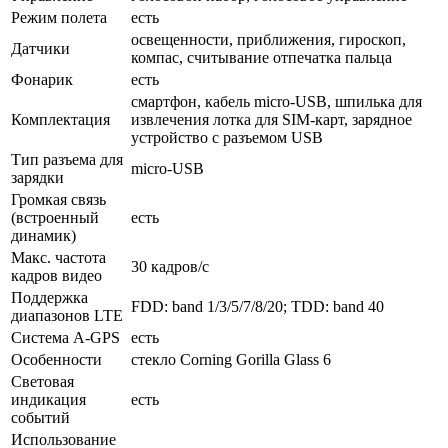
Режим полета
есть
освещенности, приближения, гироскоп,
Датчики
компас, считывание отпечатка пальца
Фонарик
есть
смартфон, кабель micro-USB, шпилька для
Комплектация
извлечения лотка для SIM-карт, зарядное
устройство с разъемом USB
Тип разъема для
micro-USB
зарядки
Громкая связь
(встроенный
есть
динамик)
Макс. частота
30 кадров/с
кадров видео
Поддержка
FDD: band 1/3/5/7/8/20; TDD: band 40
диапазонов LTE
Cистема A-GPS
есть
Особенности
стекло Corning Gorilla Glass 6
Световая
индикация
есть
событий
Использование