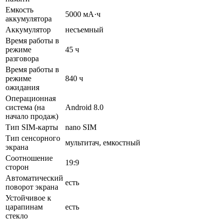
Емкость
5000 мА·ч
аккумулятора
Аккумулятор
несъемный
Время работы в
режиме
45 ч
разговора
Время работы в
режиме
840 ч
ожидания
Операционная
система (на
Android 8.0
начало продаж)
Тип SIM-карты
nano SIM
Тип сенсорного
мультитач, емкостный
экрана
Соотношение
19:9
сторон
Автоматический
есть
поворот экрана
Устойчивое к
царапинам
есть
стекло