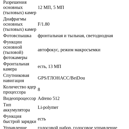
Разрешения
основных
12 МП, 5 МП
(тыловых) камер
Диафрагмы
основных
F/1.80
(тыловых) камер
Фотовспышка
фронтальная и тыльная, светодиодная
Функции
основной
автофокус, режим макросъемки
(тыловой)
фотокамеры
Фронтальная
есть, 13 МП
камера
Спутниковая
GPS/ГЛОНАСС/BeiDou
навигация
Количество ядер
8
процессора
Видеопроцессор
Adreno 512
Тип
Li-polymer
аккумулятора
Функция
есть
быстрой зарядки
Управление
голосовой набор, голосовое управление