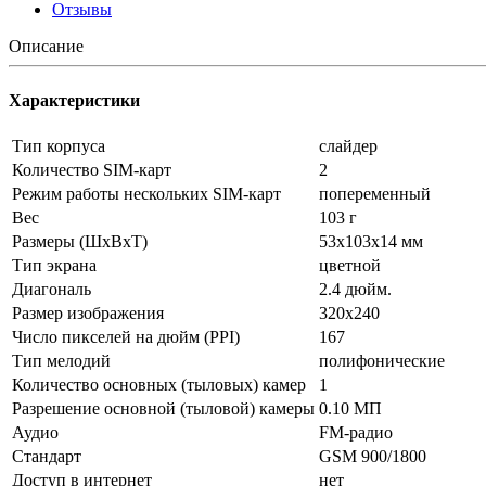
Отзывы
Описание
Характеристики
Тип корпуса
слайдер
Количество SIM-карт
2
Режим работы нескольких SIM-карт
попеременный
Вес
103 г
Размеры (ШxВxТ)
53x103x14 мм
Тип экрана
цветной
Диагональ
2.4 дюйм.
Размер изображения
320x240
Число пикселей на дюйм (PPI)
167
Тип мелодий
полифонические
Количество основных (тыловых) камер
1
Разрешение основной (тыловой) камеры
0.10 МП
Аудио
FM-радио
Стандарт
GSM 900/1800
Доступ в интернет
нет