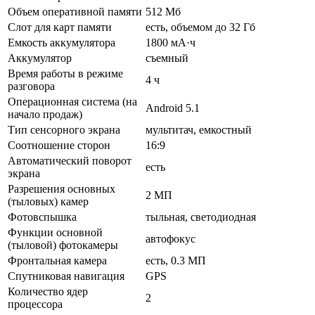
Объем оперативной памяти
512 Мб
Слот для карт памяти
есть, объемом до 32 Гб
Емкость аккумулятора
1800 мА·ч
Аккумулятор
съемный
Время работы в режиме
4 ч
разговора
Операционная система (на
Android 5.1
начало продаж)
Тип сенсорного экрана
мультитач, емкостный
Соотношение сторон
16:9
Автоматический поворот
есть
экрана
Разрешения основных
2 МП
(тыловых) камер
Фотовспышка
тыльная, светодиодная
Функции основной
автофокус
(тыловой) фотокамеры
Фронтальная камера
есть, 0.3 МП
Спутниковая навигация
GPS
Количество ядер
2
процессора