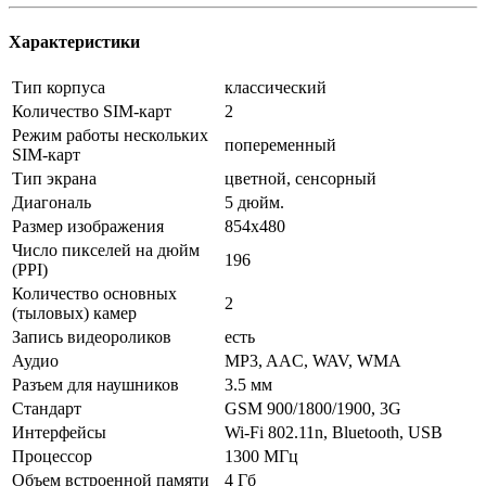
Характеристики
Тип корпуса
классический
Количество SIM-карт
2
Режим работы нескольких
попеременный
SIM-карт
Тип экрана
цветной, сенсорный
Диагональ
5 дюйм.
Размер изображения
854x480
Число пикселей на дюйм
196
(PPI)
Количество основных
2
(тыловых) камер
Запись видеороликов
есть
Аудио
MP3, AAC, WAV, WMA
Разъем для наушников
3.5 мм
Стандарт
GSM 900/1800/1900, 3G
Интерфейсы
Wi-Fi 802.11n, Bluetooth, USB
Процессор
1300 МГц
Объем встроенной памяти
4 Гб