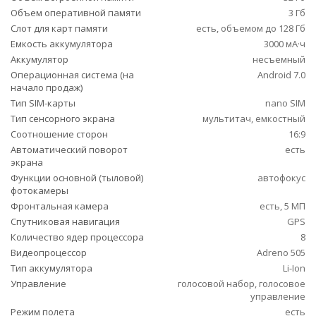
Объем оперативной памяти
3 Гб
Слот для карт памяти
есть, объемом до 128 Гб
Емкость аккумулятора
3000 мА·ч
Аккумулятор
несъемный
Операционная система (на
Android 7.0
начало продаж)
Тип SIM-карты
nano SIM
Тип сенсорного экрана
мультитач, емкостный
Соотношение сторон
16:9
Автоматический поворот
есть
экрана
Функции основной (тыловой)
автофокус
фотокамеры
Фронтальная камера
есть, 5 МП
Спутниковая навигация
GPS
Количество ядер процессора
8
Видеопроцессор
Adreno 505
Тип аккумулятора
Li-Ion
Управление
голосовой набор, голосовое
управление
Режим полета
есть