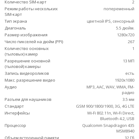
Количество SIM-карт
2
Режим работы нескольких
попеременный
SIM-карт
Тип экрана
цветной IPS, сенсорный
Диагональ
5.5 дюйм.
Размер изображения
1280x720
Число пикселей на дюйм (PPI)
267
Количество основных
1
(тыловых) камер
Разрешение основной
13 МП
(тыловой) камеры
Запись видеороликов
есть
Макс. разрешение видео
1920x1080
Аудио
MP3, AAC, WAV, WMA, FM-
радио
Разъем для наушников
3.5 мм
Стандарт
GSM 900/1800/1900, 3G, 4G LTE
Интерфейсы
Wi-Fi 802.11n, Wi-Fi Direct,
Bluetooth 4.2, USB
Процессор
Qualcomm Snapdragon 435
MSM8940
Объем встроенной памяти
32 Гб