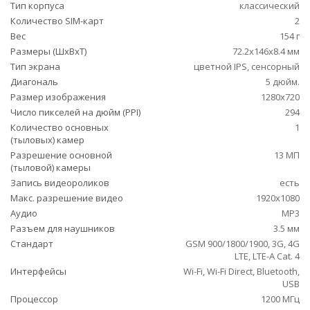
Тип корпуса
классический
Количество SIM-карт
2
Вес
154 г
Размеры (ШxВxТ)
72.2x146x8.4 мм
Тип экрана
цветной IPS, сенсорный
Диагональ
5 дюйм.
Размер изображения
1280x720
Число пикселей на дюйм (PPI)
294
Количество основных
1
(тыловых) камер
Разрешение основной
13 МП
(тыловой) камеры
Запись видеороликов
есть
Макс. разрешение видео
1920x1080
Аудио
MP3
Разъем для наушников
3.5 мм
Стандарт
GSM 900/1800/1900, 3G, 4G
LTE, LTE-A Cat. 4
Интерфейсы
Wi-Fi, Wi-Fi Direct, Bluetooth,
USB
Процессор
1200 МГц