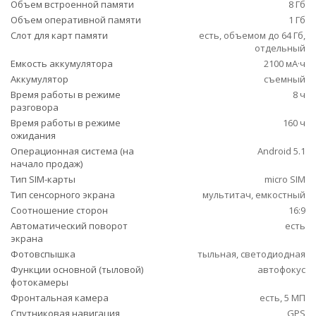
Объем встроенной памяти
8 Гб
Объем оперативной памяти
1 Гб
Слот для карт памяти
есть, объемом до 64 Гб,
отдельный
Емкость аккумулятора
2100 мА·ч
Аккумулятор
съемный
Время работы в режиме
8 ч
разговора
Время работы в режиме
160 ч
ожидания
Операционная система (на
Android 5.1
начало продаж)
Тип SIM-карты
micro SIM
Тип сенсорного экрана
мультитач, емкостный
Соотношение сторон
16:9
Автоматический поворот
есть
экрана
Фотовспышка
тыльная, светодиодная
Функции основной (тыловой)
автофокус
фотокамеры
Фронтальная камера
есть, 5 МП
Спутниковая навигация
GPS